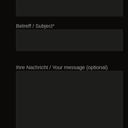
Betreff / Subject*
Bitte
Ihre Nachricht / Your message (optional)
lasse
dieses
Feld
leer.